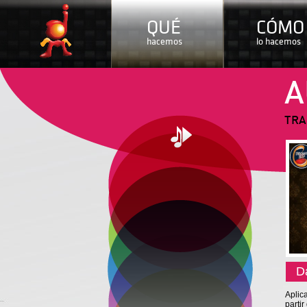
QUÉ
CÓMO
hacemos
lo hacemos
A
TRA
D
Aplic
parti