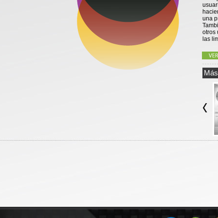
usuar
hacie
una p
Tambi
otros
las l
Más 