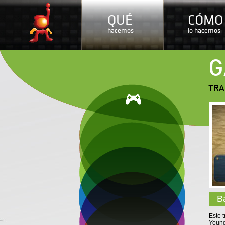
QUÉ
CÓMO
hacemos
lo hacemos
G
TRA
B
Este 
Young