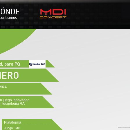
DÓNDE
contrarnos
d, para PQ
HERO
rica
n juego innovador,
n tecnología RA
Plataforma
Juego, Site