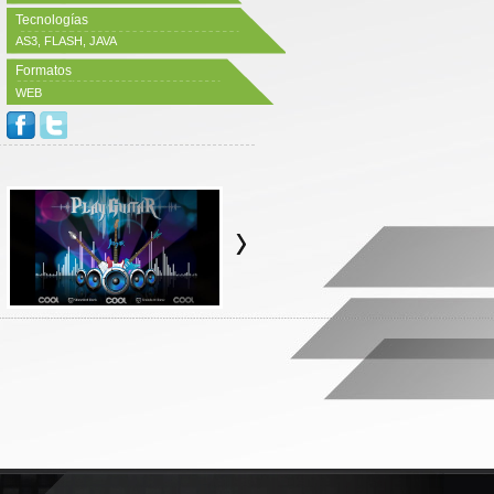
Tecnologías
AS3, FLASH, JAVA
Formatos
WEB