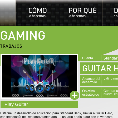
CÓMO
POR QUÉ
lo hacemos
lo hacemos
en
GAMING
TRABAJOS
Standar
Cuenta
GUITAR 
Alcance del
Latinoamé
desarrollo
Objetivo
Generar u
nuevo, co
estratégico
Play Guitar
Este fue un desarrollo de aplicación para Standard Bank, similar a Guitar Hero,
con tecnología de Realidad Aumentada. El usuario podía jugar con la webcam