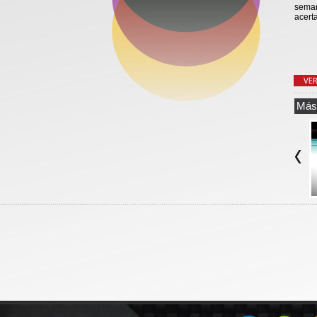
seman
acert
Más 