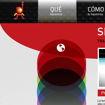
QUÉ
CÓMO
hacemos
lo hacemos
S
TRA
P
La te
sitio 